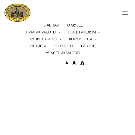
ГЛАВНАЯ
О МУЗЕЕ
Дмитрий Халаджи приглашает в Ейск!
ГРАФИК РАБОТЫ
ПОСЕТИТЕЛЯМ
КУПИТЬ БИЛЕТ
ДОКУМЕНТЫ
ОТЗЫВЫ
КОНТАКТЫ
РАЗНОЕ
УЧАСТНИКАМ СВО
A
A
A