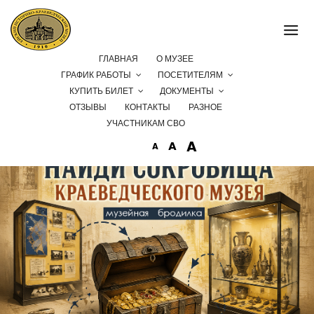
ГЛАВНАЯ
О МУЗЕЕ
Приглашаем в музей на поиски сокровищ!
ГРАФИК РАБОТЫ
ПОСЕТИТЕЛЯМ
КУПИТЬ БИЛЕТ
ДОКУМЕНТЫ
ОТЗЫВЫ
КОНТАКТЫ
РАЗНОЕ
УЧАСТНИКАМ СВО
A
A
A